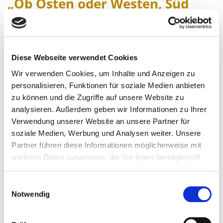
„
Ob Osten oder Westen, Süd
oder ob Nord, Hauptsache
®
FLEDMEX
ist an Bord …"
Auch wenn Sie im In- und Ausland keine Gäste
Diese Webseite verwendet Cookies
®
bewirten müssen, bietet jedes FLEDMEX
Wir verwenden Cookies, um Inhalte und Anzeigen zu
Lamellendach eine Vielzahl von
personalisieren, Funktionen für soziale Medien anbieten
Nutzungsmöglichkeiten. Los gehen könnte es
zu können und die Zugriffe auf unsere Website zu
bereits in der Frühe mit einem Frühstück mit
analysieren. Außerdem geben wir Informationen zu Ihrer
Blick in den Garten. Bügelwäsche im Keller war
Verwendung unserer Website an unsere Partner für
gestern, heute kann diese ebenfalls mit
soziale Medien, Werbung und Analysen weiter. Unsere
ausreichender Frischluftzufuhr in faltenfreie
Partner führen diese Informationen möglicherweise mit
Stoffbahnen umgewandelt werden. Ob beim
weiteren Daten zusammen, die Sie ihnen bereitgestellt
Kaffeekränzchen mit der Nachbarschaft, dem
haben oder die sie im Rahmen Ihrer Nutzung der Dienste
gesammelt haben.
Spieleabend mit Freunden, der kreativen
Einwilligungsauswahl
Bastelstunde mit Kindern und Enkeln, die
Notwendig
Erledigung notwendiger Hausaufgaben und nicht
zuletzt das romantische Miteinander im