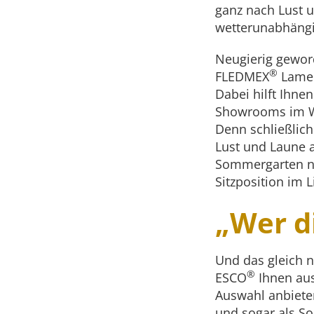
ganz nach Lust u
wetterunabhängi
Neugierig geword
®
FLEDMEX
Lamel
Dabei hilft Ihne
Showrooms im W
Denn schließlich
Lust und Laune 
Sommergarten no
Sitzposition im L
„Wer di
Und das gleich n
®
ESCO
Ihnen aus
Auswahl anbieten
und sogar als So