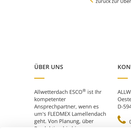
zurück zur Über
ÜBER UNS
KON
®
Allwetterdach ESCO
ist Ihr
ALLW
kompetenter
Oeste
Ansprechpartner, wenn es
D-59
um's FLEDMEX Lamellendach
geht. Von Planung, über
0
Produktion bis hin zur