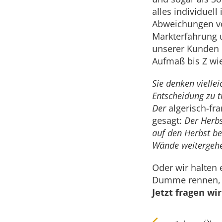
alles individuel
Abweichungen vo
Markterfahrung u
unserer Kunden 
Aufmaß bis Z w
Sie denken vielleic
Entscheidung zu t
Der
algerisch-fr
gesagt:
Der Herbs
auf den Herbst be
Wände weitergeh
Oder wir halten 
Dumme rennen, W
Jetzt fragen wi