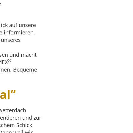
t
lick auf unsere
e informieren.
h unseres
ssen und macht
®
MEX
önnen. Bequeme
al“
lwetterdach
entieren und zur
ischem Schick
Denn weil wir