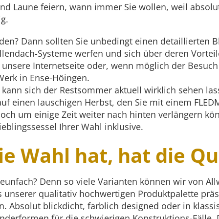
nd Laune feiern, wann immer Sie wollen, weil absolu
g.
en? Dann sollten Sie unbedingt einen detaillierten B
lendach-Systeme werfen und sich über deren Vorteil
n unsere Internetseite oder, wenn möglich der Besuc
erk in Ense-Höingen.
 kann sich der Restsommer aktuell wirklich sehen la
auf einen lauschigen Herbst, den Sie mit einem FLED
ch um einige Zeit weiter nach hinten verlängern k
ieblingssessel Ihrer Wahl inklusive.
e Wahl hat, hat die Qu
eunfach? Denn so viele Varianten können wir von Al
 unserer qualitativ hochwertigen Produktpalette präs
. Absolut blickdicht, farblich designed oder in klass
nderformen für die schwierigen Konstruktions-Fälle. 