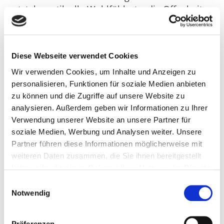
entstehen stilvolle Wohlfühlorte, die Offenheit,
Komfort und zeitlose Eleganz perfekt
kombinieren.
Moderne Technik elegant
Diese Webseite verwendet Cookies
integriert
Wir verwenden Cookies, um Inhalte und Anzeigen zu
personalisieren, Funktionen für soziale Medien anbieten
Neben der hochwertigen Optik überzeugen
zu können und die Zugriffe auf unsere Website zu
®
analysieren. Außerdem geben wir Informationen zu Ihrer
FLEDMEX
Lamellendächer auch durch moderne
Verwendung unserer Website an unsere Partner für
Funktionen. Besonders gefragt sind aktuell:
soziale Medien, Werbung und Analysen weiter. Unsere
elektrische Steuerung der Lamellen
Partner führen diese Informationen möglicherweise mit
integrierte LED-Beleuchtung
weiteren Daten zusammen, die Sie ihnen bereitgestellt
haben oder die sie im Rahmen Ihrer Nutzung der Dienste
seitliche ZIP-Screens
gesammelt haben.
Glasschiebeelemente
Einwilligungsauswahl
Wetterfeste und standsichere Konstruktionen
Notwendig
Dadurch entstehen geschützte Bereiche, die
Präferenzen