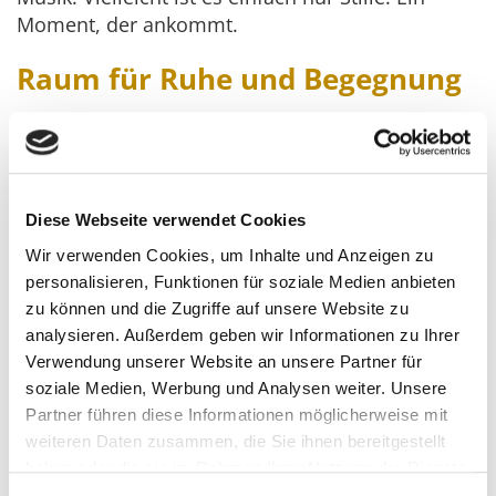
Moment, der ankommt.
Raum für Ruhe und Begegnung
Unter Ihrem Lamellendach können Sie lesen,
Freunde empfangen, einen Glühwein genießen
oder einfach die Übergangszeit zwischen Herbst
und Winter beobachten – ganz gleich, welches
Diese Webseite verwendet Cookies
Wetter draußen herrscht. Mit einer Decke, einem
Wir verwenden Cookies, um Inhalte und Anzeigen zu
Heizstrahler und etwas Licht – vielleicht einer
personalisieren, Funktionen für soziale Medien anbieten
Lichterkette oder dem sanften Schein einer
zu können und die Zugriffe auf unsere Website zu
Adventskerze – verwandelt sich Ihre Terrasse in
analysieren. Außerdem geben wir Informationen zu Ihrer
einen kleinen persönlichen Rückzugsort.
Verwendung unserer Website an unsere Partner für
Ein Platz, der Ruhe schenkt. Ein Platz, der bleibt.
soziale Medien, Werbung und Analysen weiter. Unsere
Partner führen diese Informationen möglicherweise mit
Investition in Lebensqualität
weiteren Daten zusammen, die Sie ihnen bereitgestellt
haben oder die sie im Rahmen Ihrer Nutzung der Dienste
Ein Lamellendach hat seinen Preis. Doch es ist
gesammelt haben.